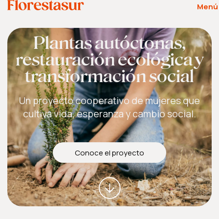
Menú
Plantas autóctonas,
restauración ecológica y
transformación social
Un proyecto cooperativo de mujeres que
cultiva vida, esperanza y cambio social.
Conoce el proyecto