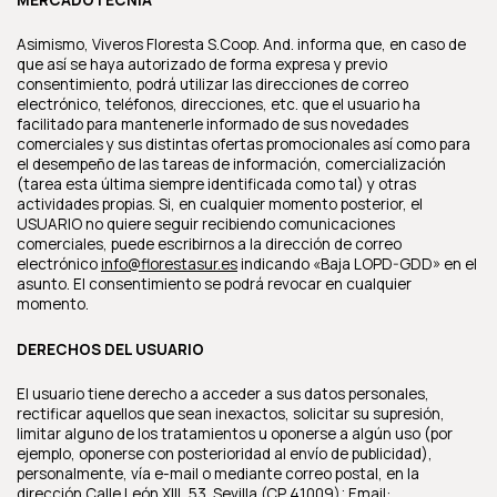
Asimismo, Viveros Floresta S.Coop. And. informa que, en caso de
que así se haya autorizado de forma expresa y previo
consentimiento, podrá utilizar las direcciones de correo
electrónico, teléfonos, direcciones, etc. que el usuario ha
facilitado para mantenerle informado de sus novedades
comerciales y sus distintas ofertas promocionales así como para
el desempeño de las tareas de información, comercialización
(tarea esta última siempre identificada como tal) y otras
actividades propias. Si, en cualquier momento posterior, el
USUARIO no quiere seguir recibiendo comunicaciones
comerciales, puede escribirnos a la dirección de correo
electrónico
info@florestasur.es
indicando «Baja LOPD-GDD» en el
asunto. El consentimiento se podrá revocar en cualquier
momento.
DERECHOS DEL USUARIO
El usuario tiene derecho a acceder a sus datos personales,
rectificar aquellos que sean inexactos, solicitar su supresión,
limitar alguno de los tratamientos u oponerse a algún uso (por
ejemplo, oponerse con posterioridad al envío de publicidad),
personalmente, vía e-mail o mediante correo postal, en la
dirección Calle León XIII, 53. Sevilla (CP 41009); Email: