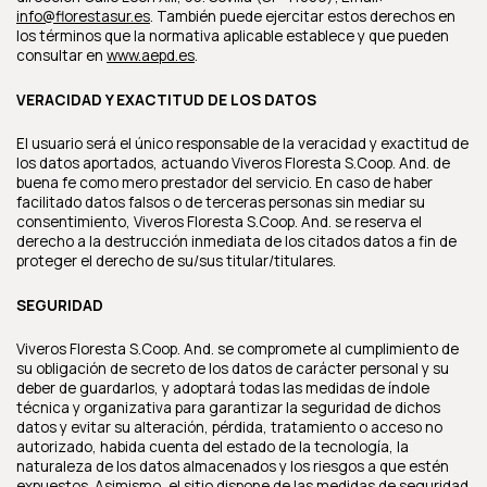
info@florestasur.es
. También puede ejercitar estos derechos en
los términos que la normativa aplicable establece y que pueden
consultar en
www.aepd.es
.
VERACIDAD Y EXACTITUD DE LOS DATOS
El usuario será el único responsable de la veracidad y exactitud de
los datos aportados, actuando Viveros Floresta S.Coop. And. de
buena fe como mero prestador del servicio. En caso de haber
facilitado datos falsos o de terceras personas sin mediar su
consentimiento, Viveros Floresta S.Coop. And. se reserva el
derecho a la destrucción inmediata de los citados datos a fin de
proteger el derecho de su/sus titular/titulares.
SEGURIDAD
Viveros Floresta S.Coop. And. se compromete al cumplimiento de
su obligación de secreto de los datos de carácter personal y su
deber de guardarlos, y adoptará todas las medidas de índole
técnica y organizativa para garantizar la seguridad de dichos
datos y evitar su alteración, pérdida, tratamiento o acceso no
autorizado, habida cuenta del estado de la tecnología, la
naturaleza de los datos almacenados y los riesgos a que estén
expuestos. Asimismo, el sitio dispone de las medidas de seguridad