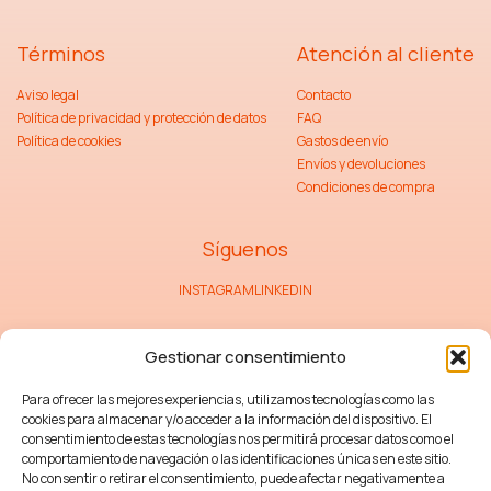
Términos
Atención al cliente
Aviso legal
Contacto
Política de privacidad y protección de datos
FAQ
Política de cookies
Gastos de envío
Envíos y devoluciones
Condiciones de compra
Síguenos
INSTAGRAM
LINKEDIN
Gestionar consentimiento
Para ofrecer las mejores experiencias, utilizamos tecnologías como las
cookies para almacenar y/o acceder a la información del dispositivo. El
CONSENTIMIENTO
He leido y acepto la
Política de Privacidad
.
consentimiento de estas tecnologías nos permitirá procesar datos como el
comportamiento de navegación o las identificaciones únicas en este sitio.
No consentir o retirar el consentimiento, puede afectar negativamente a