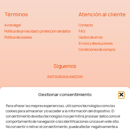
Términos
Atención al cliente
Aviso legal
Contacto
Política de privacidad y protección de datos
FAQ
Política de cookies
Gastos de envío
Envíos y devoluciones
Condiciones de compra
Síguenos
INSTAGRAM
LINKEDIN
Gestionar consentimiento
Para ofrecer las mejores experiencias, utilizamos tecnologías como las
cookies para almacenar y/o acceder a la información del dispositivo. El
CONSENTIMIENTO
He leido y acepto la
Política de Privacidad
.
consentimiento de estas tecnologías nos permitirá procesar datos como el
comportamiento de navegación o las identificaciones únicas en este sitio.
No consentir o retirar el consentimiento, puede afectar negativamente a